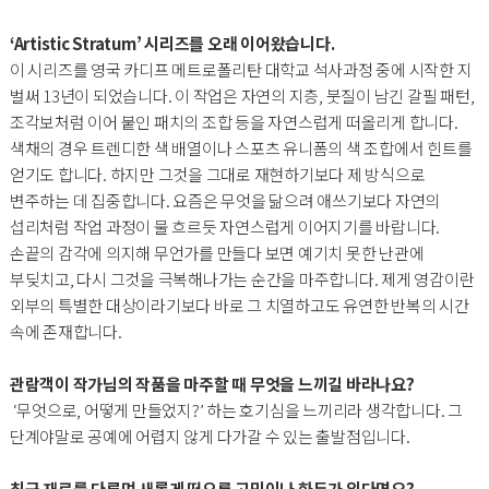
‘Artistic Stratum’ 시리즈를 오래 이어왔습니다.
이 시리즈를 영국 카디프 메트로폴리탄 대학교 석사과정 중에 시작한 지
벌써 13년이 되었습니다. 이 작업은 자연의 지층, 붓질이 남긴 갈필 패턴,
조각보처럼 이어 붙인 패치의 조합 등을 자연스럽게 떠올리게 합니다.
색채의 경우 트렌디한 색 배열이나 스포츠 유니폼의 색 조합에서 힌트를
얻기도 합니다. 하지만 그것을 그대로 재현하기보다 제 방식으로
변주하는 데 집중합니다. 요즘은 무엇을 닮으려 애쓰기보다 자연의
섭리처럼 작업 과정이 물 흐르듯 자연스럽게 이어지기를 바랍니다.
손끝의 감각에 의지해 무언가를 만들다 보면 예기치 못한 난관에
부딪치고, 다시 그것을 극복해나가는 순간을 마주합니다. 제게 영감이란
외부의 특별한 대상이라기보다 바로 그 치열하고도 유연한 반복의 시간
속에 존재합니다.
관람객이 작가님의 작품을 마주할 때 무엇을 느끼길 바라나요?
‘무엇으로, 어떻게 만들었지?’ 하는 호기심을 느끼리라 생각합니다. 그
단계야말로 공예에 어렵지 않게 다가갈 수 있는 출발점입니다.
최근 재료를 다루며 새롭게 떠오른 고민이나 화두가 있다면요?