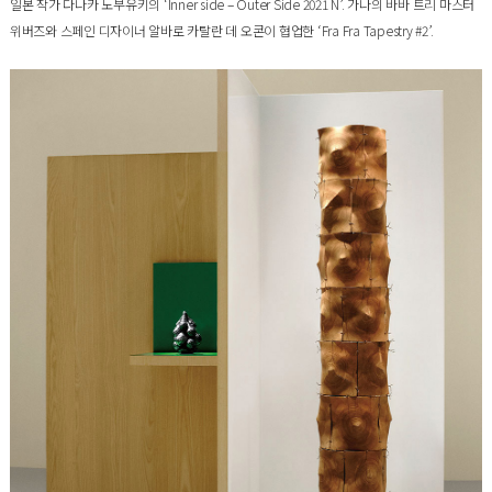
일본 작가 다나카 노부유키의 ‘Inner side – Outer Side 2021 N’. 가나의 바바 트리 마스터
위버즈와 스페인 디자이너 알바로 카탈란 데 오콘이 협업한 ‘Fra Fra Tapestry #2’.