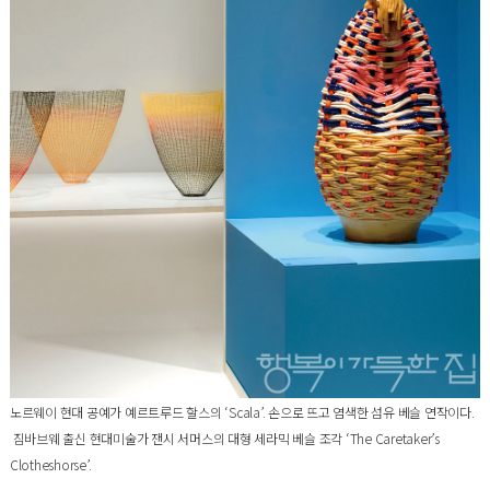
노르웨이 현대 공예가 예르트루드 할스의 ‘Scala’. 손으로 뜨고 염색한 섬유 베슬 연작이다.
짐바브웨 출신 현대미술가 잰시 서머스의 대형 세라믹 베슬 조각 ‘The Caretaker’s
Clotheshorse’.