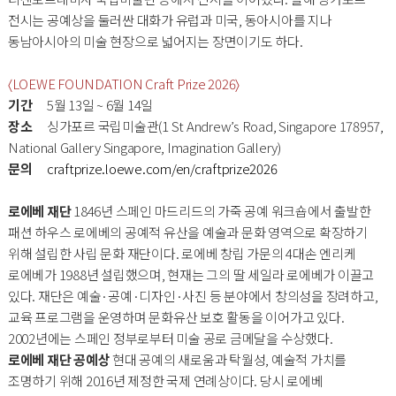
전시는 공예상을 둘러싼 대화가 유럽과 미국, 동아시아를 지나
동남아시아의 미술 현장으로 넓어지는 장면이기도 하다.
〈LOEWE FOUNDATION Craft Prize 2026〉
기간
5월 13일 ~ 6월 14일
장소
싱가포르 국립미술관(1 St Andrew’s Road, Singapore 178957,
National Gallery Singapore, Imagination Gallery)
문의
craftprize.loewe.com/en/craftprize2026
로에베 재단
1846년 스페인 마드리드의 가죽 공예 워크숍에서 출발한
패션 하우스 로에베의 공예적 유산을 예술과 문화 영역으로 확장하기
위해 설립한 사립 문화 재단이다. 로에베 창립 가문의 4대손 엔리케
로에베가 1988년 설립했으며, 현재는 그의 딸 세일라 로에베가 이끌고
있다. 재단은 예술·공예·디자인·사진 등 분야에서 창의성을 장려하고,
교육 프로그램을 운영하며 문화유산 보호 활동을 이어가고 있다.
2002년에는 스페인 정부로부터 미술 공로 금메달을 수상했다.
로에베 재단 공예상
현대 공예의 새로움과 탁월성, 예술적 가치를
조명하기 위해 2016년 제정한 국제 연례상이다. 당시 로에베