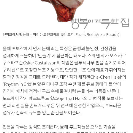
덴마크에서 활동하는 마리아 코셴코바의 유리 조각 ‘Faun’s Flesh (Arena Rosada)’.
올해 후보작에서 먼저 눈에 띄는 특징은 균형과 불안정, 긴장감을
섬세하게 조율하며 ‘만들기’에 접근하는 태도다. 스웨덴 작가 오스카르
구스타프손Oskar Gustafsson의 작업은 물푸레나무 판을 증기로 휘어
구리 선으로 고정한 목조 기둥으로, 단단한 구조 안에 재료가 휘어지는
힘과 긴장감을 그대로 드러낸다. 대만 작가 셰자첸Chia-Chen Hsieh의
‘Rhythm in Grid’는 얇은 대나무 조각 수천 개를 큐브 형태의 틀 안에
겹겹이 배치해 정적인 구조 속에 물결처럼 흔들리는 리듬을 만든다.
노르웨이 작가 예르트루드 할스Gjertrud Hals의 대형 직물 오브제는
면과 리넨 실을 손뜨개로 엮은 뒤 염색해 완성한 작업으로, 부드러운
섬유가 건축적 규모를 얻는 순간을 보여준다.
전통을 다루는 방식도 흥미롭다. 올해 후보작들은 오래된 기술을