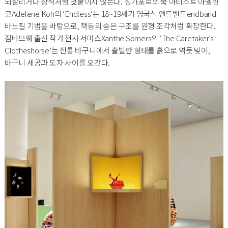
되살리거나 장식처럼 덧붙이지 않는다. 싱가포르의 북 아티스트 아델린
코Adelene Koh의 ‘Endless’는 18~19세기 영국식 엔드밴드endband
바느질 기법을 바탕으로, 책등의 숨은 구조를 원형 조각처럼 확장한다.
짐바브웨 출신 작가 잰시 서머스Xanthe Somers의 ‘The Caretaker’s
Clotheshorse’는 전통 바구니에서 출발한 형태를 흙으로 엮듯 빚어,
바구니 세공과 도자 사이를 오간다.