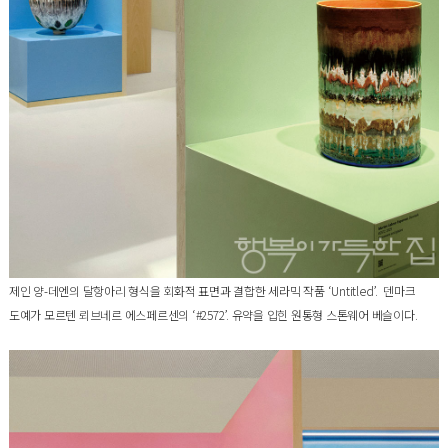
제인 양-데엔의 달항아리 형식을 회화적 표면과 결합한 세라믹 작품 ‘Untitled’. 덴마크
도예가 모르텐 뢰브네르 에스페르센의 ‘#2572’. 유약을 입힌 원통형 스톤웨어 베슬이다.