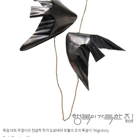
독일 아트 주얼리의 전설적 작가 도로테아 프륄의 조각 목걸이 ‘Migratory