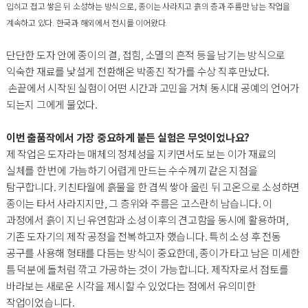
입히고 접고 쌓은 뒤 소성하는 방식으로, 종이는 사라지고 흙의 층과 주름만 남는 작업을
계속하고 있다. 한국과 해외에서 전시를 이어왔다.
단단한 도자 안에 종이의 결, 접힘, 소멸의 흔적 등을 남기는 방식으로
익숙한 재료를 낯설게 전환해온 박종진 작가를 수상 직후 만났다.
손끝에서 시작된 실험이 어떤 시간과 고민을 거쳐 동시대 공예의 언어가
되는지 그에게 물었다.
이번 출품작에서 가장 중요하게 붙든 실험은 무엇이었나요?
제 작업은 도자라는 매체의 정체성을 지키면서도 보는 이가 재료의
실체를 한 번에 가늠하기 어렵게 만드는 수수께끼 같은 지점을
탐구합니다. 키친타월에 흙물을 한 겹씩 쌓아 올린 뒤 고온으로 소성하면
종이는 타서 사라지지만, 그 층위와 주름은 고스란히 남습니다. 이
과정에서 흙이 지닌 유연함과 소성 이후의 견고함을 동시에 활용하며,
기존 도자기의 제작 공정을 전복하고자 했습니다. 특히 소성 후 전동
공구를 사용해 형태를 다듬는 방식이 중요한데, 종이가 타고 남은 미세한
틈 덕분에 돌처럼 깎고 가공하는 것이 가능합니다. 제작자로서 점토를
바라보는 새로운 시각을 제시할 수 있었다는 점에서 유의미한
작업이었습니다.