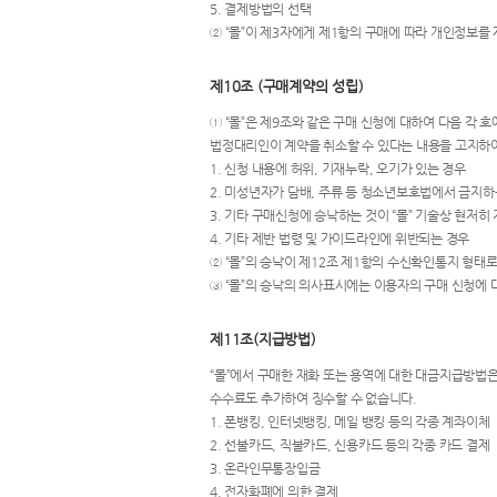
5. 결제방법의 선택
② “몰”이 제3자에게 제1항의 구매에 따라 개인정보
제10조 (구매계약의 성립)
① “몰”은 제9조와 같은 구매 신청에 대하여 다음 각
법정대리인이 계약을 취소할 수 있다는 내용을 고지하
1. 신청 내용에 허위, 기재누락, 오기가 있는 경우
2. 미성년자가 담배, 주류 등 청소년보호법에서 금지하
3. 기타 구매신청에 승낙하는 것이 “몰” 기술상 현저히
4. 기타 제반 법령 및 가이드라인에 위반되는 경우
② “몰”의 승낙이 제12조 제1항의 수신확인통지 형태
③ “몰”의 승낙의 의사표시에는 이용자의 구매 신청에 
제11조(지급방법)
“몰”에서 구매한 재화 또는 용역에 대한 대금지급방법은 
수수료도 추가하여 징수할 수 없습니다.
1. 폰뱅킹, 인터넷뱅킹, 메일 뱅킹 등의 각종 계좌이체
2. 선불카드, 직불카드, 신용카드 등의 각종 카드 결제
3. 온라인무통장입금
4. 전자화폐에 의한 결제