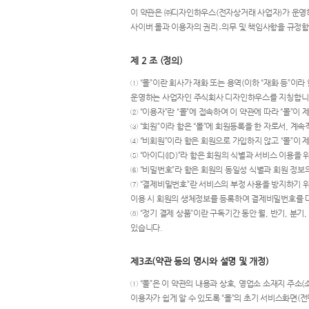
이 약관은 ㈜디자인하우스(전자상거래 사업자)가 운영하는
사이버 몰과 이용자의 권리․의무 및 책임사항을 규정함
제 2 조 (정의)
① “몰”이란 회사가 재화 또는 용역(이하 “재화 등”
운영하는 사업자인 주식회사 디자인하우스를 지칭합니
② “이용자”란 “몰”에 접속하여 이 약관에 따라 “몰”
③ “회원”이라 함은 “몰”에 회원등록을 한 자로서, 계
④ “비회원”이라 함은 회원으로 가입하지 않고 “몰”이
⑤ “아이디(ID)”라 함은 회원의 식별과 서비스 이용을
⑥ “비밀번호”라 함은 회원의 동일성 식별과 회원 정보
⑦ “결제비밀번호”란 서비스의 부정 사용을 방지하기 위
이용 시 회원의 생체정보를 등록하여 결제비밀번호를 대
⑧ “정기 결제 상품”이란 구독기간 동안 월, 반기, 분
있습니다.
제3조(약관 등의 명시와 설명 및 개정)
① “몰”은 이 약관의 내용과 상호, 영업소 소재지 주
이용자가 쉽게 알 수 있도록 “몰”의 초기 서비스화면(전