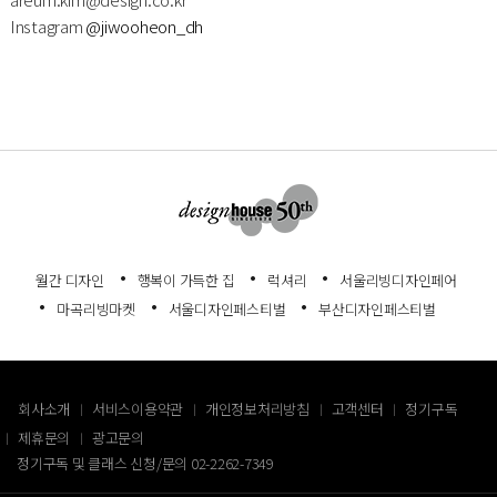
Instagram
@jiwooheon_dh
월간 디자인
행복이 가득한 집
럭셔리
서울리빙디자인페어
마곡리빙마켓
서울디자인페스티벌
부산디자인페스티벌
회사소개
서비스이용약관
개인정보처리방침
고객센터
정기구독
제휴문의
광고문의
정기구독 및 클래스 신청/문의
02-2262-7349