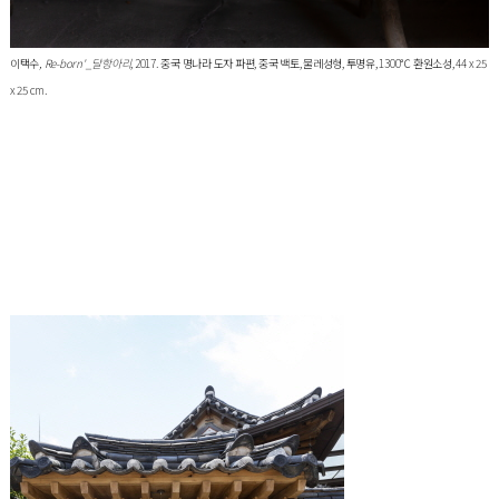
이택수
, Re-born'_달항아리
, 2017. 중국 명나라 도자 파편, 중국 백토, 물레성형, 투명유, 1300℃ 환원소성, 44 x 25
x 25 cm.