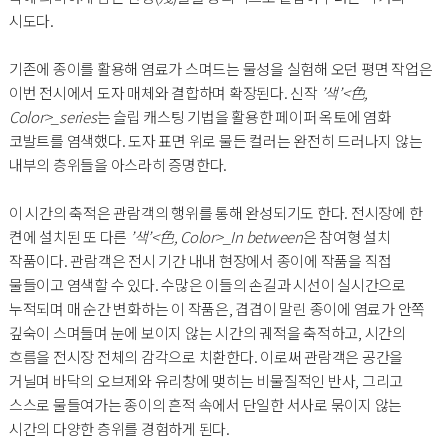
시도다.
기존에 종이를 활용해 염료가 스며드는 물성을 실험해 오던 평면 작업은
이번 전시에서 도자 매체와 결합하며 확장된다. 신작
’색’<色,
Color>_series
는 슬립 캐스팅 기법을 활용한 페이퍼 옥토에 염화
코발트를 염색했다. 도자 표면 위로 물든 컬러는 완전히 드러나지 않는
내부의 층위들을 아스라히 증명한다.
이 시간의 축적은 관람객의 행위를 통해 완성되기도 한다. 전시장에 한
켠에 설치된 또 다른
’색’<色, Color>_In between
은 참여형 설치
작품이다. 관람객은 전시 기간 내내 현장에서 종이에 작품을 직접
물들이고 염색할 수 있다. 수많은 이들의 손길과 시선이 실시간으로
누적되며 매 순간 변화하는 이 작품은, 겹겹이 말린 종이에 염료가 안쪽
깊숙이 스며들며 눈에 보이지 않는 시간의 궤적을 축적하고, 시간의
흐름을 전시장 전체의 감각으로 치환한다. 이로써 관람객은 공간을
거닐며 바닥의 오브제와 유리창에 맺히는 비물질적인 반사, 그리고
스스로 물들여가는 종이의 흔적 속에서 단일한 서사로 묶이지 않는
시간의 다양한 층위를 경험하게 된다.