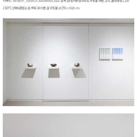
이택수
, ‘Re-born'_series in Jiwooheon
, 2026. 중국 오•송•명•청나라 도자 유물 파편, 소지, 물레성형, 1250-
1320℃ 산화&환원소성, 백유, 유리판, 철 구조물, ∅250 x 15(d) cm.