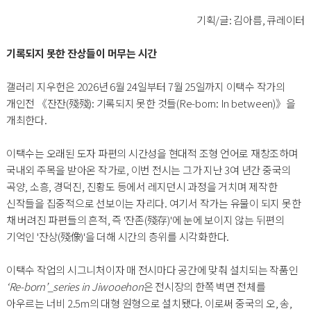
기획/글: 김아름, 큐레이터
기록되지 못한 잔상들이 머무는 시간
갤러리 지우헌은 2026년 6월 24일부터 7월 25일까지 이택수 작가의
개인전 《잔잔(殘殘): 기록되지 못한 것들(Re-born: In between)》을
개최한다.
이택수는 오래된 도자 파편의 시간성을 현대적 조형 언어로 재창조하며
국내외 주목을 받아온 작가로, 이번 전시는 그가 지난 3여 년간 중국의
곡양, 소흥, 경덕진, 진황도 등에서 레지던시 과정을 거치며 제작한
신작들을 집중적으로 선보이는 자리다. 여기서 작가는 유물이 되지 못한
채 버려진 파편들의 흔적, 즉 '잔존(殘存)'에 눈에 보이지 않는 뒤편의
기억인 '잔상(殘像)'을 더해 시간의 층위를 시각화한다.
이택수 작업의 시그니처이자 매 전시마다 공간에 맞춰 설치되는 작품인
‘Re-born’_series in Jiwooehon
은 전시장의 한쪽 벽면 전체를
아우르는 너비 2.5m의 대형 원형으로 설치됐다. 이로써 중국의 오, 송,