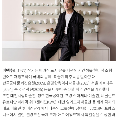
이택수
(b.1977) 작가는 버려진 도자 유물 파편의 시간성을 현대적 조형
언어로 재창조하며 국내외 공예·미술계의 주목을 받아왔다.
한국공예문화진흥원(2009), 은평한옥역사박물관(2023), 서울아트나우
(2024), 중국 경덕진(2025) 등을 비롯해 총 14회의 개인전을 개최했다.
또한 대전시립미술관, 청주 한국공예관, 프랑스 마세나 미술관, 네덜란드
유로피안 세라믹 워크센터(EKWC), 대만 잉거도자박물관 등 세계 각지의
대표 미술관 및 비엔날레에서 다수의 그룹전에 참여했다. 2019년 프랑스
니스에서 열린 '블랑드신 국제 도자 아트 어워드'에서 특별상을 수상한 바