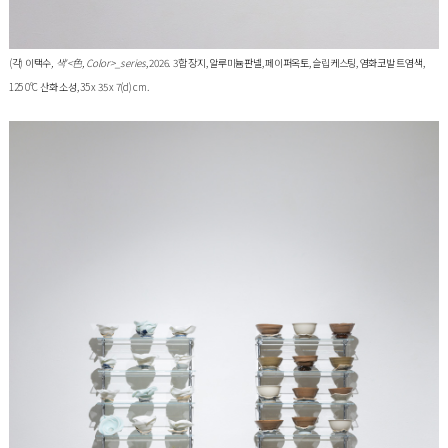
(각) 이택수
, 색'<色, Color>_series
, 2026. 3합 장지, 알루미늄판넬, 페이퍼옥토, 슬립케스팅, 염화코발 트염색,
125 0°C 산화 소성, 35 x 35 x 7(d) cm.