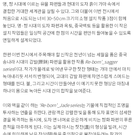
명, 청 시대에 이르는 유물 파편들과 현대의 도자 흙이 가마 속에서
결합한 거대한 세계관을 살필 수 있다. 그와 더불어 이번 전시에서
처음으로 시도되는 너비 30~50 cm 크기의 소형 설치 작품 3점이 함께
놓인다. 명·청 시대의 도자 파편과 옥토, 중국백토 등을 활용한 이 작은
설치 작업들은 일상적 공간에 한 점의 시간을 편안히 들여놓을 수 있도록
면밀하게 설계되었다.
한편 이번 전시에서 주목해야 할 신작은 천년이 넘는 세월을 품은 중국
송나라 시대의 갑발(匣鉢) 파편을 활용한 작품
Re-born'_sagger
series
이다. 작가가 물레로 빚어낸 무구한 찻잔 형태는 가마 안에서 마치
녹아내리듯 서서히 변형되어, 고대의 갑발 파편에 자연스럽게 스며드는
형태를 띈다. 불, 그리고 시간이 만들어낸 이 예기치 못한 형상은 마침내
하나의 몸으로 녹아든 시대 간의 합작을 보여준다.
이와 맥을 같이 하는
‘Re-born’_Jade series
는 기물에 직접적인 조명을
투사하는 연출을 취한다. 관람객은 강렬한 빛을 통해 도자 표면의 섬세한
결을 목격하는 동시에, 도자 면 너머로 은은하게 비치는 청화 파편의 푸른
흔적을 마주하게 된다. 이는 실제 마시는 찻잔(盞)의 형상을 빌려, 시간
속에 희미하게 남은 잔상(殘)들을 중의적으로 붙잡아두려는 작가의