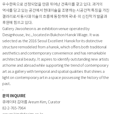
우수한옥으로 선정되었을 만큼 뛰어난 건축미를 갖고 있다. 과거의
역사를 담고 있는 공간에서 현대미술을 조명하는 시공간적 특징을 가진
갤러리로서 동시대 미술의 흐름에 동참하며 국내·외 신진작가 발굴과
후원에 힘쓰고 있다.
Gallery Jiwooheon is an exhibition venue operated by
Designhouse, Inc., located in Bukchon Hanok Village. It was
selected as the 2016 Seoul Excellent Hanok for its distinctive
structure remodeled from a hanok, which offers both traditional
aesthetics and contemporary convenience and has remarkable
architectural beauty. It aspires to identify outstanding new artists
at home and abroad while supporting the trend of contemporary
art as a gallery with temporal and spatial qualities that shines a
light on contemporary art in a space possessing the history of the
past.
-
문의 INQUIRE
큐레이터 김아름 Areum Kim, Curator
82-2-765-7964
areum.kim@design.co.kr