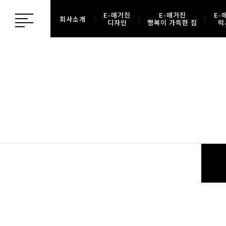
E-매거진
E-매거진
E-
회사소개
디자인
행복이 가득한 집
럭