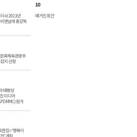
10
이사 2013년
매거진 창간
 비엔날레 총감독
> 문화체육관광부
츠잡지 선정
아 태평양
진 미디어
PDMMC) 참가
한집> ‘행복이
전’ 개최