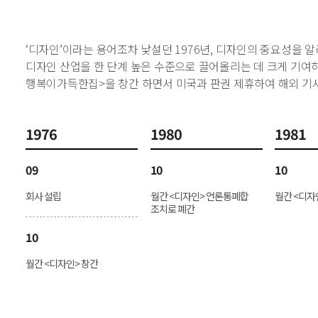
‘디자인’이라는 용어조차 낯설던 1976년, 디자인의 중요성을 
디자인 산업을 한 단계 높은 수준으로 끌어올리는 데 크게 기여하
행복이가득한집>을 창간 하면서 미국과 판권 제휴하여 해외 기
1976
1980
1981
09
10
10
회사 설립
월간 <디자인> 언론통폐합
월간 <디자
조치로 폐간
10
월간 <디자인> 창간