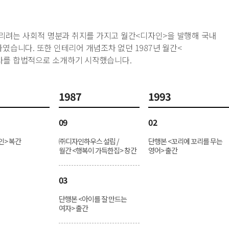
알리려는 사회적 명분과 취지를 가지고 월간<디자인>을 발행해 국내
였습니다. 또한 인테리어 개념조차 없던 1987년 월간<
사를 합법적으로 소개하기 시작했습니다.
1987
1993
09
02
인> 복간
㈜디자인하우스 설립 /
단행본 <꼬리에 꼬리를 무는
월간 <행복이 가득한집> 창간
영어> 출간
03
단행본 <아이를 잘 만드는
여자> 출간