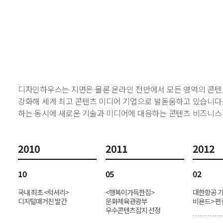
디자인하우스는 지면은 물론 온라인 전반에서 모든 영역의 콘텐
강화해 세계 최고 콘텐츠 미디어 기업으로 발돋움하고 있습니다
하는 동시에 새로운 기술과 미디어에 대응하는 콘텐츠 비즈니스
2010
2011
2012
10
05
02
국내 최초 <럭셔리>
<행복이가득한집>
대한항공 기
디지털매거진 발간
문화체육관광부
비욘드> 편
우수콘텐츠잡지 선정