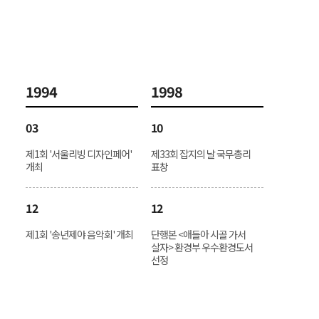
1994
1998
03
10
제1회 '서울리빙 디자인페어'
제33회 잡지의 날 국무총리
개최
표창
12
12
제1회 '송년제야 음악회' 개최
단행본 <애들아 시골 가서
살자> 환경부 우수환경도서
선정