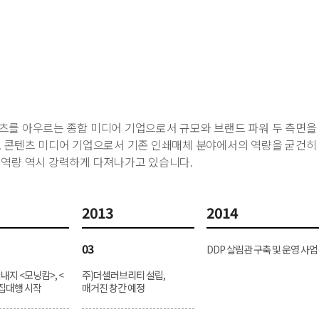
츠를 아우르는 종합 미디어 기업으로서 규모와 브랜드 파워 두 측면을
. 콘텐츠 미디어 기업으로서 기존 인쇄매체 분야에서의 역량을 굳건히
 역량 역시 강력하게 다져나가고 있습니다.
2013
2014
03
DDP 살림관 구축 및 운영 사업
내지 <모닝캄>, <
주)더셀러브리티 설립,
집대행 시작
매거진 창간 예정