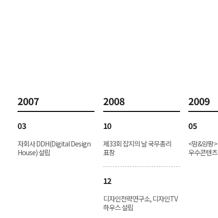
2007
2008
2009
03
10
05
자회사 DDH(Digital Design
제33회 잡지의 날 국무총리
<맘&앙팡
House) 설립
표창
우수콘텐츠
12
디자인전략연구소, 디자인TV
하우스 설립