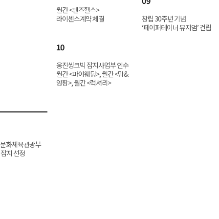
09
월간 <맨즈헬스>
라이센스계약 체결
창립 30주년 기념
‘페이퍼테이너 뮤지엄’ 건립
10
웅진씽크빅 잡지사업부 인수
월간 <마이웨딩>, 월간 <맘&
앙팡>, 월간 <럭셔리>
> 문화체육관광부
 잡지 선정