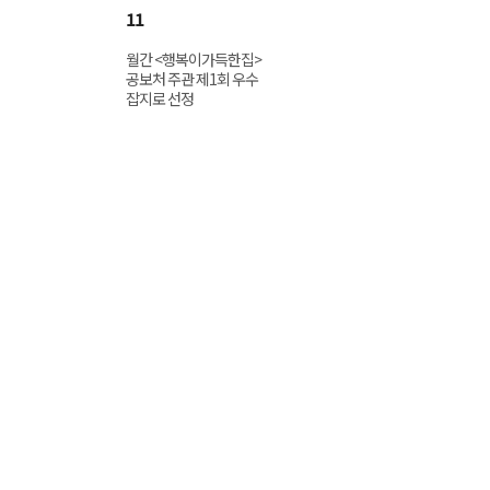
11
월간 <행복이가득한집>
공보처 주관 제1회 우수
잡지로 선정