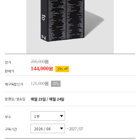
200,000
원
정가
144,000
원
29
off
%
판매가
126,000
원
재구독할인가
37
%
발행일 / 발송일
매월 23일 / 매월 24일
부수
~ 2027 / 07
구독기간