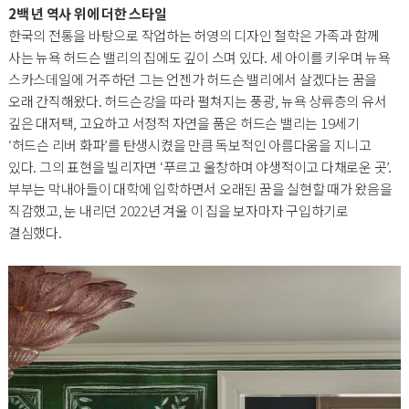
2백 년 역사 위에 더한 스타일
한국의 전통을 바탕으로 작업하는 허영의 디자인 철학은 가족과 함께
사는 뉴욕 허드슨 밸리의 집에도 깊이 스며 있다. 세 아이를 키우며 뉴욕
스카스데일에 거주하던 그는 언젠가 허드슨 밸리에서 살겠다는 꿈을
오래 간직해왔다. 허드슨강을 따라 펼쳐지는 풍광, 뉴욕 상류층의 유서
깊은 대저택, 고요하고 서정적 자연을 품은 허드슨 밸리는 19세기
‘허드슨 리버 화파’를 탄생시켰을 만큼 독보적인 아름다움을 지니고
있다. 그의 표현을 빌리자면 ‘푸르고 울창하며 야생적이고 다채로운 곳’.
부부는 막내아들이 대학에 입학하면서 오래된 꿈을 실현할 때가 왔음을
직감했고, 눈 내리던 2022년 겨울 이 집을 보자마자 구입하기로
결심했다.