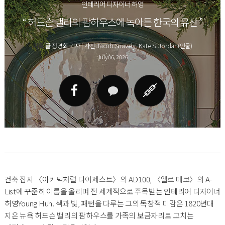
인테리어 디자이너 허영
“ 허드슨 밸리의 팜하우스에 녹아든 한국의 유산 ”
기획
글 정경화 기자 | 사진 Jacob Snavely, Kate S. Jordan(인물)
July 06, 2026
건축 잡지 〈아키텍처럴 다이제스트〉의 AD100, 〈엘르 데코〉의 A-
List에 꾸준히 이름을 올리며 전 세계적으로 주목받는 인테리어 디자이너
허영Young Huh. 색과 빛, 패턴을 다루는 그의 독창적 미감은 1820년대
지은 뉴욕 허드슨 밸리의 팜하우스를 가족의 보금자리로 고치는