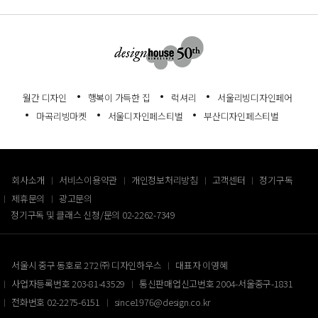
월간 디자인
행복이 가득한 집
럭셔리
서울리빙디자인페어
마곡리빙마켓
서울디자인페스티벌
부산디자인페스티벌
회사소개
서비스이용약관
개인정보처리방침
고객센터
정기구독
제휴문의
광고문의
정기구독 및 클래스 신청/문의
02-2262-7349
서울시 중구 동호로 272 ㈜ 디자인하우스
대표자 이영혜
사업자등록번호 203-81-43529
통신판매업신고번호 2004-서울중구-1831
전화번호 02-2275-6151
since1976@design.co.kr