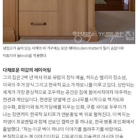
냉장고가 숨어 있는 서재의 바 가구에는 모던 매터Modern Matter의 릴리 손잡이와
빅토리아 놉knob을 적용했다.
다채로운 미감의 레이어링
그의 집은 2백 년 역사 위로 유럽의 장식 예술, 허드슨 밸리의 장소성,
미국의 주거 양식 그리고 한국적 요소가 하모니를 이루고 있다. 상반되는
세계가 가장 환상적으로 조우하는 공간은 집에 들어서자마자 마주하는
현관과 계단실이다. 현관문 양옆에 선 소나무를 시작으로 책가도와
산수화, 호랑이와 토끼가 담배를 피우는 민화, 구름 사이로 두루미가
나는 장면까지 한국적 모티프가 연분홍빛 벽 위로 펼쳐진다. 이 벽지는
허영이 프로멘털과 함께 선보인 컬렉션 중 하나로, 한국 병풍과 민화에서
출발했다. “저는 이곳 벽이 하나의 이야기를 들려주기를 바랐어요.
본질적으로는 제 이야기이지요. 디트로이트 미술관의 아시아 미술