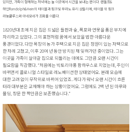
있지만, 가족이 함께하는 저녁에는 늘 이곳에서 시간을 보내는 편이다. 랜돌프&
하인Randolph&Hein의 테이블과 핑크빛 무라노 유리 샹들리에, 테이블 위 핑크
라눙쿨루스와 아네모네가 조화를 이룬다.
1820년대 초에 지은 집은 드넓은 들판과 숲, 폭포와 연못을 품은 부지에
자리하고 있었다. 그의 표현처럼 꿈에서 보았을 법한 아름다운
풍경이었다. 다만 목장의 농가 주택으로 지은 집은 정원이 있는 저택으로
한 차례 고쳤고, 이후 20여 년 동안 방치된 채 잊혀가던 중이었다. 그는
이곳을 가족이 살아갈 집으로 되돌리는 데에도 그만큼 오랜 시간이
필요함을 직감했다. “처음에는 빅토리아풍 팜하우스로 지었는데, 주인이
바뀌면서 콜로니얼 스타일로 레노베이션한 상태였어요. 본래 모습에
대한 고려 없이 무작위로 바뀌어 있었죠. 게다가 워낙 오랜 시간이 흐른
터라 대부분은 교체해야 하는 상황이었어요. 그럼에도 2백 년 된 마루와
몰딩, 창문 한 짝만큼은 보존했습니다.”