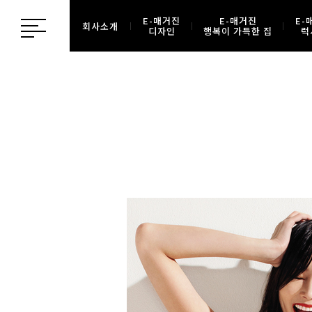
E-매거진
E-매거진
E-
회사소개
디자인
행복이 가득한 집
럭