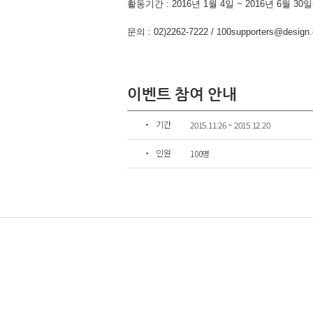
이스북
트위터
카카오스토리
링크복사
이벤트 참여 안내
기간
2015.11.26 ~ 2015.12.20
인원
100명