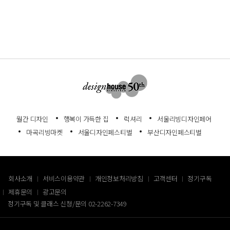
월간 디자인
행복이 가득한 집
럭셔리
서울리빙디자인페어
마곡리빙마켓
서울디자인페스티벌
부산디자인페스티벌
회사소개
서비스이용약관
개인정보처리방침
고객센터
정기구독
제휴문의
광고문의
정기구독 및 클래스 신청/문의
02-2262-7349