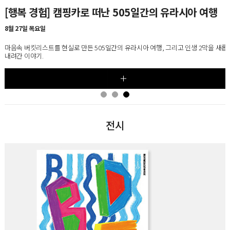
[행복 경험] 캠핑카로 떠난 505일간의 유라시아 여행
[5강] 20세기 가구 마스터피스 100, 시즌5
8월 27일 목요일
8월 25일~9월 22일, 매주 화요일
마음속 버킷리스트를 현실로 만든 505일간의 유라시아 여행, 그리고 인생 2막을 새롭
가구에 담긴 사회·문화적 변화를 통해 오늘날 우리의 생활 공간과 라이프스타일이 형
내려간 이야기.
과정을 살펴보는 디자인 교양 클래스
전시