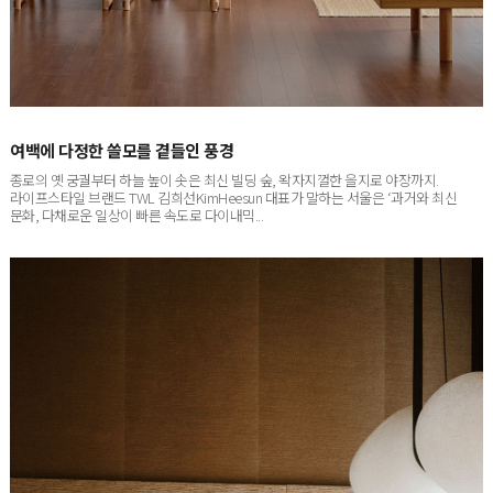
여백에 다정한 쓸모를 곁들인 풍경
종로의 옛 궁궐부터 하늘 높이 솟은 최신 빌딩 숲, 왁자지껄한 을지로 야장까지.
라이프스타일 브랜드 TWL 김희선KimHeesun 대표가 말하는 서울은 ‘과거와 최신
문화, 다채로운 일상이 빠른 속도로 다이내믹...