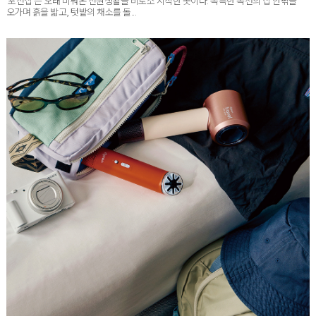
오가며 흙을 밟고, 텃밭의 채소를 돌...