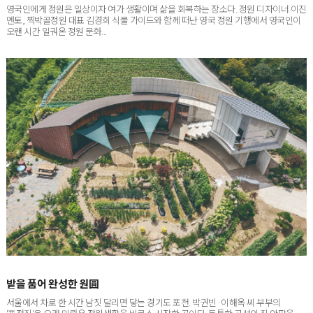
멘토, 찍박골정원 대표 김경희 식물 가이드와 함께 떠난 영국 정원 기행에서 영국인이
오랜 시간 일궈온 정원 문화...
밭을 품어 완성한 원圓
서울에서 차로 한 시간 남짓 달리면 닿는 경기도 포천. 박권빈·이해옥 씨 부부의
'포전집'은 오래 미뤄온 전원생활을 비로소 시작한 곳이다. 독특한 곡선의 집 안팎을