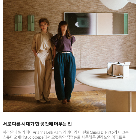
서로 다른 시대가 한 공간에 머무는 법
아리안나 렐리 마미Arianna Lelli Mami와 키아라 디 핀토Chiara Di Pinto가 이끄는
스튜디오페페Studiopepe에서 오랫동안 작업실로 사용해온 밀라노의 아파트를
프로젝트 ‘더 인티머시The Intimacy’로 새롭게 공개했다...