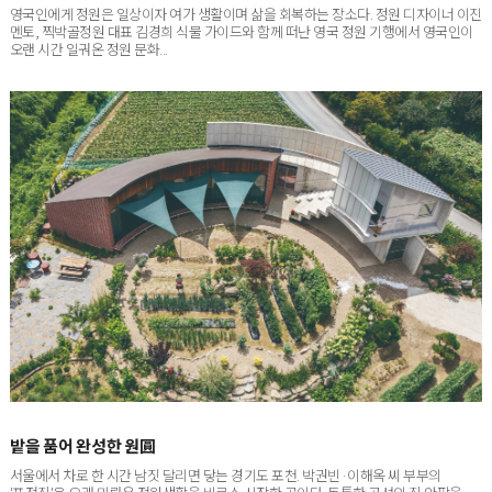
멘토, 찍박골정원 대표 김경희 식물 가이드와 함께 떠난 영국 정원 기행에서 영국인이
오랜 시간 일궈온 정원 문화...
밭을 품어 완성한 원圓
서울에서 차로 한 시간 남짓 달리면 닿는 경기도 포천. 박권빈·이해옥 씨 부부의
'포전집'은 오래 미뤄온 전원생활을 비로소 시작한 곳이다. 독특한 곡선의 집 안팎을