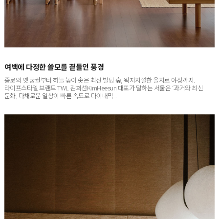
여백에 다정한 쓸모를 곁들인 풍경
종로의 옛 궁궐부터 하늘 높이 솟은 최신 빌딩 숲, 왁자지껄한 을지로 야장까지.
라이프스타일 브랜드 TWL 김희선KimHeesun 대표가 말하는 서울은 ‘과거와 최신
문화, 다채로운 일상이 빠른 속도로 다이내믹...