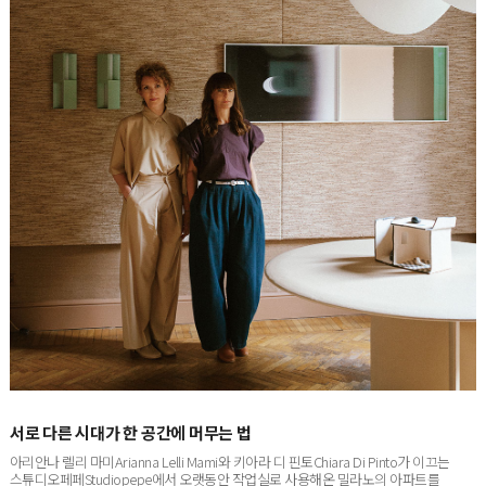
서로 다른 시대가 한 공간에 머무는 법
아리안나 렐리 마미Arianna Lelli Mami와 키아라 디 핀토Chiara Di Pinto가 이끄는
스튜디오페페Studiopepe에서 오랫동안 작업실로 사용해온 밀라노의 아파트를
프로젝트 ‘더 인티머시The Intimacy’로 새롭게 공개했다...