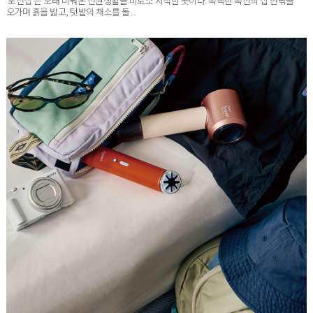
오가며 흙을 밟고, 텃밭의 채소를 돌...