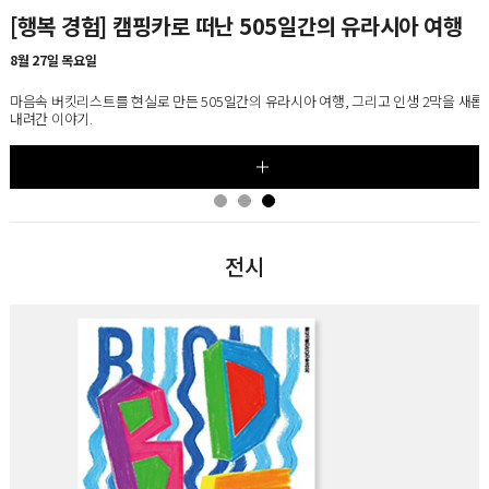
[행복 경험] 캠핑카로 떠난 505일간의 유라시아 여행
[5강] 20세기 가구 마스터피스 100, 시즌5
8월 27일 목요일
8월 25일~9월 22일, 매주 화요일
마음속 버킷리스트를 현실로 만든 505일간의 유라시아 여행, 그리고 인생 2막을 새롭
가구에 담긴 사회·문화적 변화를 통해 오늘날 우리의 생활 공간과 라이프스타일이 형
내려간 이야기.
과정을 살펴보는 디자인 교양 클래스
전시