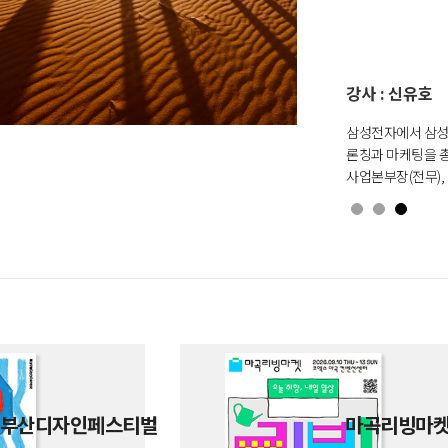
강사 : 신유호
삼성전자에서 삼성디
론칭과 마케팅을 총
사업본부장(전무),
만들어왔습니다. 동
시간을 보내온 ‘길
씨와 함께 캠핑카 
부산디자인페스티벌
마곡리빙마