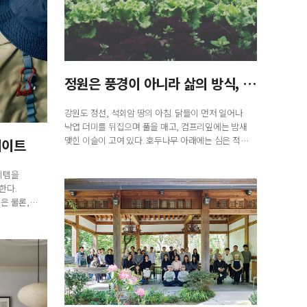
정원은 풍경이 아니라 삶의 방식, 퍼머컬처
강원도 정선, 석회암 땅의 아침. 닭들이 먼저 일어나
낙엽 더미를 뒤집으며 풀을 매고, 컴프리잎에는 밤새
맺힌 이슬이 고여 있다. 호두나무 아래에는 심은 적
메이트
없는 산딸기가 올라와 자리를 잡았다. 나는 ...
이템을
한다.
은 물론,
사용하기