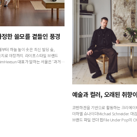
다정한 쓸모를 곁들인 풍경
궐부터 하늘 높이 솟은 최신 빌딩 숲,
지로 야장까지. 라이프스타일 브랜드
imHeesun 대표가 말하는 서울은 ‘과거와
채로운 일상이 빠른 속도로 다이내믹...
니다.
코펜하겐을 기반으로 활동하는 크리에이
미하엘 슈나이더Michael Schneider. 
브랜드 파일 언더 팝File Under Pop의
갤러리 아 몽 아비à mon avis를 이끄는
컬러와 ...