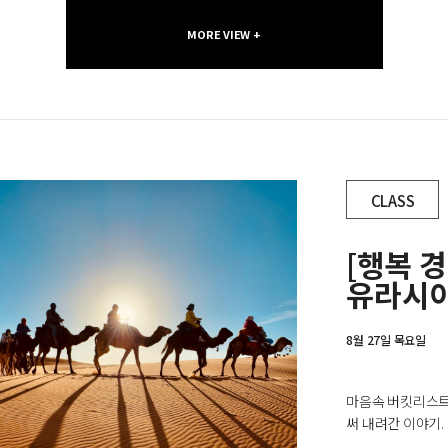
MORE VIEW +
CLASS
[행복 
유라시아
8월 27일 목요일
마음속 버킷리스트를
써 내려간 이야기.