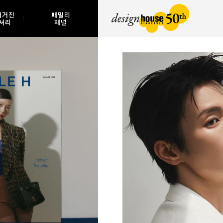
매거진
패밀리
셔리
채널