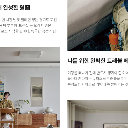
어 완성한 원圓
 한 시간 남짓 달리면 닿는 경기도 포천.
 씨 부부의 '포전집'은 오래 미뤄온
로소 시작한 곳이다. 독특한 곡선의 집
흙을 밟고, 텃밭의 채소를 돌...
나를 위한 완벽한 트래블 
여행을 떠나기 전에 반드시 챙겨야 할 아
꼽는다면 다이슨 슈퍼소닉 트래블을 제안
콤팩트한 사이즈로 가방에 쏙 들어가는 것
강력한 드라이 성능으로 언제 어디서든 
편리하...