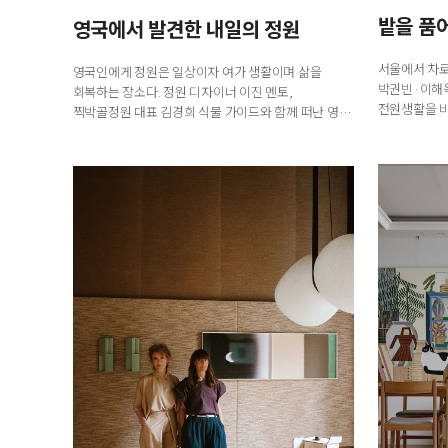
월간 〈디자인〉은 1976년 창간한
밭을 품
영국에서 발견한 내일의 정원
국내 유일의 디자인 전문지로
전문 디자이너와 기업,
서울에서 차로
영국인에게 정원은 일상이자 여가 생활이며 삶을
크리에이터에게 영감을 주는 매거진입니다.
박권빈·이해옥
회복하는 장소다. 정원 디자이너 이진 멘토,
매월 디자인, 문화, 예술, 건축 분야에서
전원생활을 비
찍박골정원 대표 김경희 식물 가이드와 함께 떠난 영국
주목해야 할 이슈를 엄선해
안팎을 오가며 
정원 기행에서 영국인이 오랜 시간 일궈온 정원 문화...
깊이 있는 콘텐츠로 소개합니다.