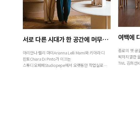
행복이 가득한 집
여백에 
서로 다른 시대가 한 공간에 머무는 법
1987년 창간한 <행복이 가득한 집>은
종로의 옛 궁
아리안나 렐리 마미Arianna Lelli Mami와 키아라 디
‘생활을 디자인하면 행복이 더 커진다’는
왁자지껄한 을
핀토Chiara Di Pinto가 이끄는
캐치프레이즈 아래
TWL 김희선K
스튜디오페페Studiopepe에서 오랫동안 작업실로
국내외 대표 디자이너ㆍ작가ㆍ브랜드와 협업,
최신 문화, 다
사용해온 밀라노의 아파트를 프로젝트 ‘더
집을 매개로 한 ‘프리미엄 라이프스타일’을 선보이고 있습
인티머시The Intimacy’로 새롭게 공개했다...