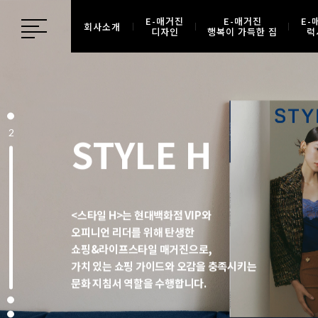
E-매거진
E-매거진
E-
회사소개
디자인
행복이 가득한 집
럭
2
STYLE H
<스타일 H>는 현대백화점 VIP와
오피니언 리더를 위해 탄생한
쇼핑&라이프스타일 매거진으로,
가치 있는 쇼핑 가이드와 오감을 충족시키는
문화 지침서 역할을 수행합니다.