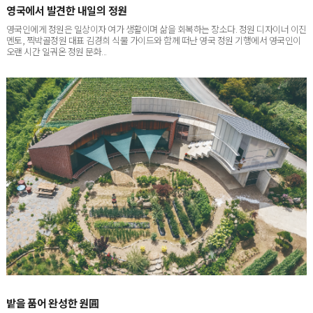
영국인에게 정원은 일상이자 여가 생활이며 삶을 회복하는 장소다. 정원 디자이너 이진
멘토, 찍박골정원 대표 김경희 식물 가이드와 함께 떠난 영국 정원 기행에서 영국인이
오랜 시간 일궈온 정원 문화...
밭을 품어 완성한 원圓
서울에서 차로 한 시간 남짓 달리면 닿는 경기도 포천. 박권빈·이해옥 씨 부부의