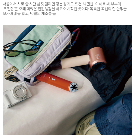
'포전집'은 오래 미뤄온 전원생활을 비로소 시작한 곳이다. 독특한 곡선의 집 안팎을
오가며 흙을 밟고, 텃밭의 채소를 돌...