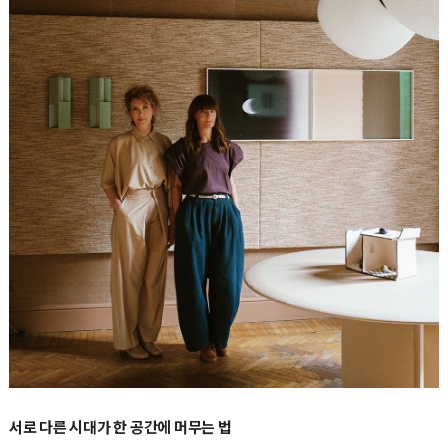
서로 다른 시대가 한 공간에 머무는 법
아리안나 렐리 마미Arianna Lelli Mami와 키아라 디 핀토Chiara Di Pinto가 이끄는