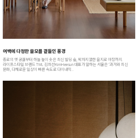
여백에 다정한 쓸모를 곁들인 풍경
종로의 옛 궁궐부터 하늘 높이 솟은 최신 빌딩 숲, 왁자지껄한 을지로 야장까지.
라이프스타일 브랜드 TWL 김희선KimHeesun 대표가 말하는 서울은 ‘과거와 최신
문화, 다채로운 일상이 빠른 속도로 다이내믹...