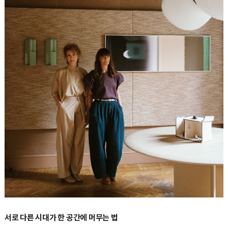
서로 다른 시대가 한 공간에 머무는 법
아리안나 렐리 마미Arianna Lelli Mami와 키아라 디 핀토Chiara Di Pinto가 이끄는