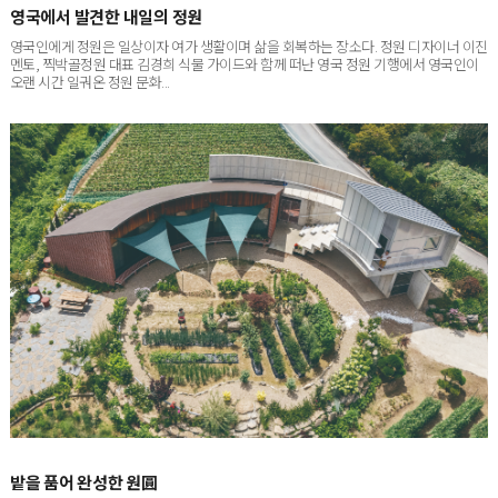
영국인에게 정원은 일상이자 여가 생활이며 삶을 회복하는 장소다. 정원 디자이너 이진
멘토, 찍박골정원 대표 김경희 식물 가이드와 함께 떠난 영국 정원 기행에서 영국인이
오랜 시간 일궈온 정원 문화...
밭을 품어 완성한 원圓
서울에서 차로 한 시간 남짓 달리면 닿는 경기도 포천. 박권빈·이해옥 씨 부부의