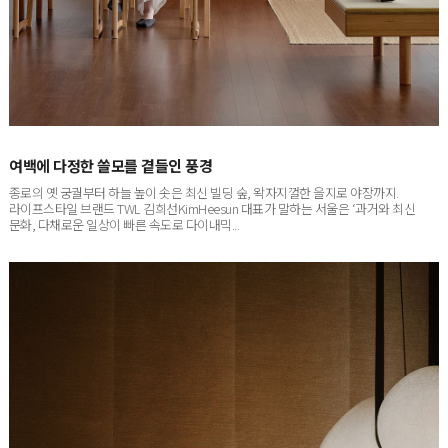
여백에 다정한 쓸모를 곁들인 풍경
종로의 옛 궁궐부터 하늘 높이 솟은 최신 빌딩 숲, 왁자지껄한 을지로 야장까지.
라이프스타일 브랜드 TWL 김희선KimHeesun 대표가 말하는 서울은 ‘과거와 최신
문화, 다채로운 일상이 빠른 속도로 다이내믹...