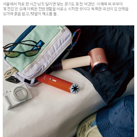
'포전집'은 오래 미뤄온 전원생활을 비로소 시작한 곳이다. 독특한 곡선의 집 안팎을
오가며 흙을 밟고, 텃밭의 채소를 돌...