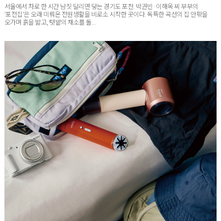
'포전집'은 오래 미뤄온 전원생활을 비로소 시작한 곳이다. 독특한 곡선의 집 안팎을
오가며 흙을 밟고, 텃밭의 채소를 돌...