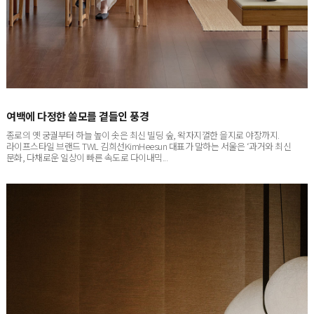
여백에 다정한 쓸모를 곁들인 풍경
종로의 옛 궁궐부터 하늘 높이 솟은 최신 빌딩 숲, 왁자지껄한 을지로 야장까지.
라이프스타일 브랜드 TWL 김희선KimHeesun 대표가 말하는 서울은 ‘과거와 최신
문화, 다채로운 일상이 빠른 속도로 다이내믹...