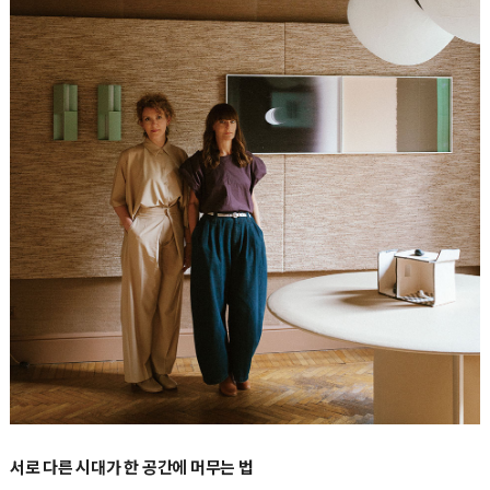
서로 다른 시대가 한 공간에 머무는 법
아리안나 렐리 마미Arianna Lelli Mami와 키아라 디 핀토Chiara Di Pinto가 이끄는