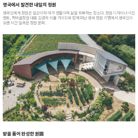
영국인에게 정원은 일상이자 여가 생활이며 삶을 회복하는 장소다. 정원 디자이너 이진
멘토, 찍박골정원 대표 김경희 식물 가이드와 함께 떠난 영국 정원 기행에서 영국인이
오랜 시간 일궈온 정원 문화...
밭을 품어 완성한 원圓
서울에서 차로 한 시간 남짓 달리면 닿는 경기도 포천. 박권빈·이해옥 씨 부부의