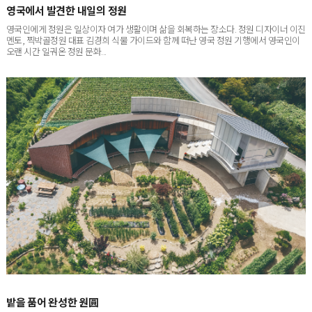
영국인에게 정원은 일상이자 여가 생활이며 삶을 회복하는 장소다. 정원 디자이너 이진
멘토, 찍박골정원 대표 김경희 식물 가이드와 함께 떠난 영국 정원 기행에서 영국인이
오랜 시간 일궈온 정원 문화...
밭을 품어 완성한 원圓
서울에서 차로 한 시간 남짓 달리면 닿는 경기도 포천. 박권빈·이해옥 씨 부부의