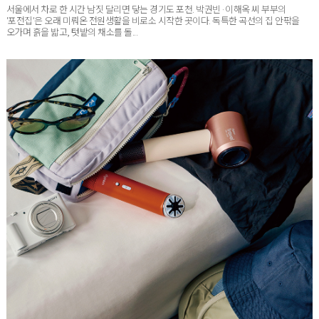
'포전집'은 오래 미뤄온 전원생활을 비로소 시작한 곳이다. 독특한 곡선의 집 안팎을
오가며 흙을 밟고, 텃밭의 채소를 돌...