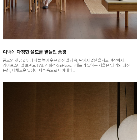
여백에 다정한 쓸모를 곁들인 풍경
종로의 옛 궁궐부터 하늘 높이 솟은 최신 빌딩 숲, 왁자지껄한 을지로 야장까지.
라이프스타일 브랜드 TWL 김희선KimHeesun 대표가 말하는 서울은 ‘과거와 최신
문화, 다채로운 일상이 빠른 속도로 다이내믹...