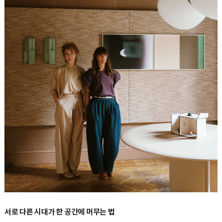
서로 다른 시대가 한 공간에 머무는 법
아리안나 렐리 마미Arianna Lelli Mami와 키아라 디 핀토Chiara Di Pinto가 이끄는